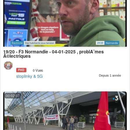
19/20 - F3 Normandie - 04-01-2025 , problÃ¨mes
Ã©lectriques
FHD
0 Vues
stoplinky & 5G
Depuis 1 année
00:02:07