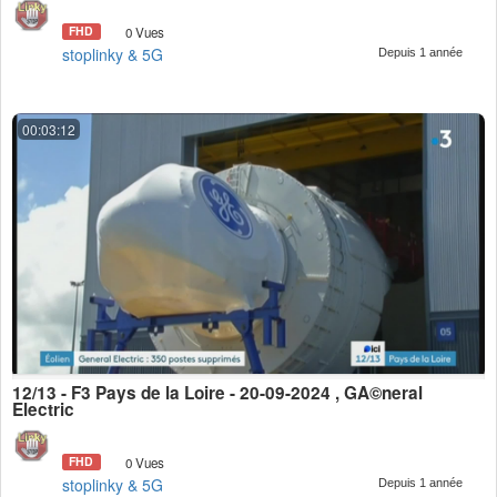
FHD
0 Vues
stoplinky & 5G
Depuis 1 année
00:03:12
12/13 - F3 Pays de la Loire - 20-09-2024 , GÃ©neral
Electric
FHD
0 Vues
stoplinky & 5G
Depuis 1 année