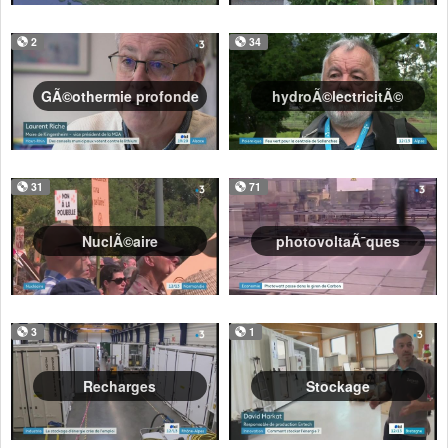
2
34
GÃ©othermie profonde
hydroÃ©lectricitÃ©
31
71
NuclÃ©aire
photovoltaÃ¯ques
3
1
Recharges
Stockage