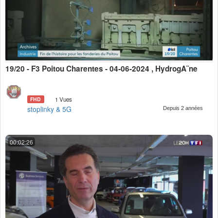
19/20 - F3 Poitou Charentes - 04-06-2024 , HydrogÃ¨ne
FHD
1 Vues
stoplinky & 5G
Depuis 2 années
00:02:26