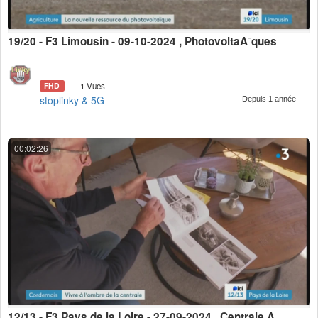
19/20 - F3 Limousin - 09-10-2024 , PhotovoltaÃ¯ques
FHD
1 Vues
stoplinky & 5G
Depuis 1 année
00:02:26
12/13 - F3 Pays de la Loire - 27-09-2024 , Centrale Ã