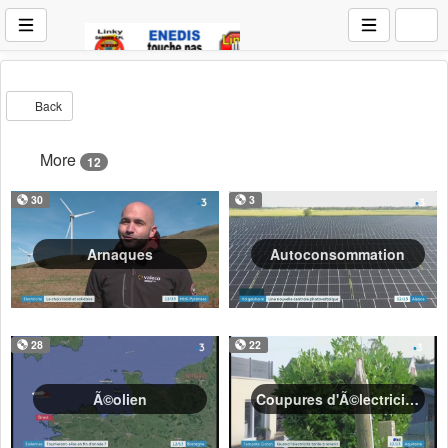
Back
More
12
30
3
Arnaques
Autoconsommation
28
22
Ã©olien
Coupures d'Ã©lectricitÃ©