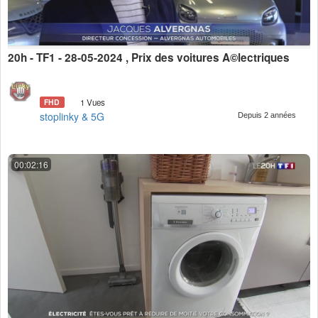
20h - TF1 - 28-05-2024 , Prix des voitures Ã©lectriques
FHD
1 Vues
stoplinky & 5G
Depuis 2 années
00:02:16