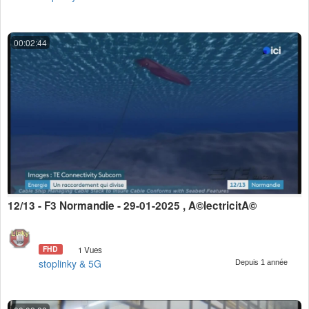
00:02:44
12/13 - F3 Normandie - 29-01-2025 , Ã©lectricitÃ©
FHD
1 Vues
stoplinky & 5G
Depuis 1 année