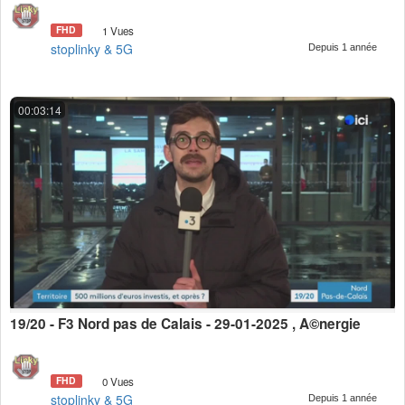
FHD
1 Vues
stoplinky & 5G
Depuis 1 année
00:03:14
19/20 - F3 Nord pas de Calais - 29-01-2025 , Ã©nergie
FHD
0 Vues
stoplinky & 5G
Depuis 1 année