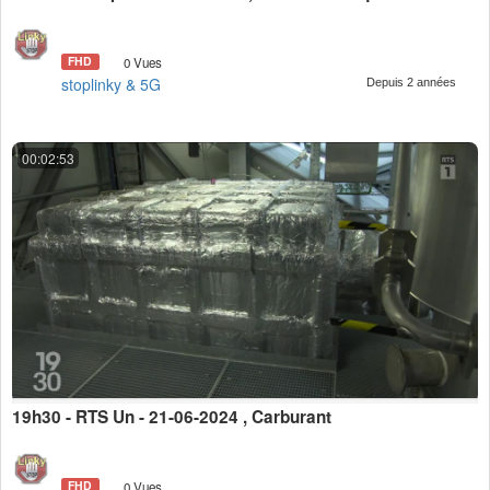
FHD
0 Vues
stoplinky & 5G
Depuis 2 années
00:02:53
19h30 - RTS Un - 21-06-2024 , Carburant
FHD
0 Vues