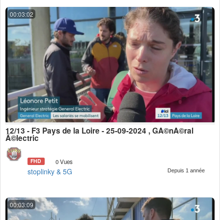
00:03:02
12/13 - F3 Pays de la Loire - 25-09-2024 , GÃ©nÃ©ral
Ã©lectric
FHD
0 Vues
stoplinky & 5G
Depuis 1 année
00:03:09