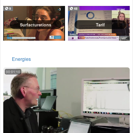
9
48
Surfacturations
Tarif
Energies
00:01:10