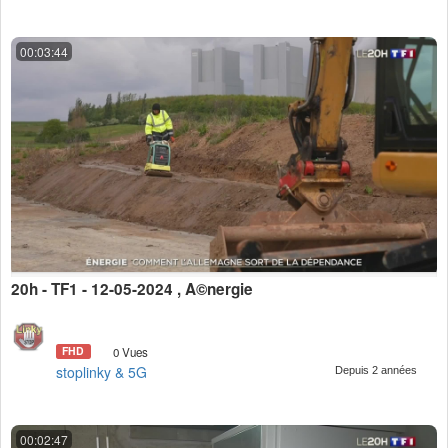
00:03:44
20h - TF1 - 12-05-2024 , Ã©nergie
FHD
0 Vues
stoplinky & 5G
Depuis 2 années
00:02:47