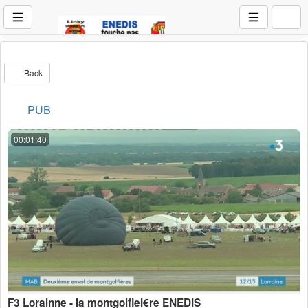
Back
PUB
00:01:40
F3 Lorainne - la montgolfieÌ€re ENEDIS