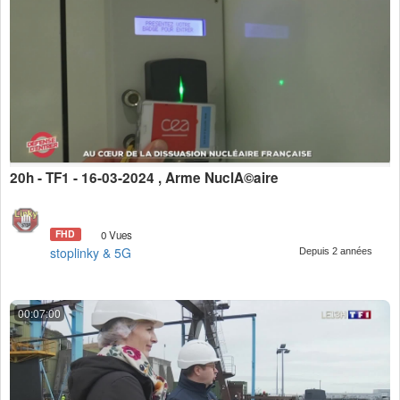
20h - TF1 - 16-03-2024 , Arme NuclÃ©aire
FHD
0 Vues
stoplinky & 5G
Depuis 2 années
00:07:00