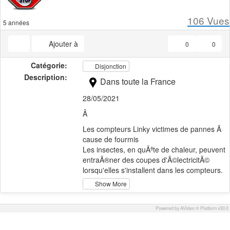
106
Vues
5 années
Ajouter à
0
0
Catégorie:
Disjonction
Description:
Dans toute la France
28/05/2021
Â
Les compteurs Linky victimes de pannes Ã
cause de fourmis
Les insectes, en quÃªte de chaleur, peuvent
entraÃ®ner des coupes d'Ã©lectricitÃ©
lorsqu'elles s'installent dans les compteurs.
Show More
es fourmis un peu trop envahissantes ont
dÃ©cidÃ© de squatter les compteurs
Powered by AVideo ® Platform v30.0
Ã©lectriques, avec Ã la clÃ© pour des
milliers de FranÃ§ais, des coupures de