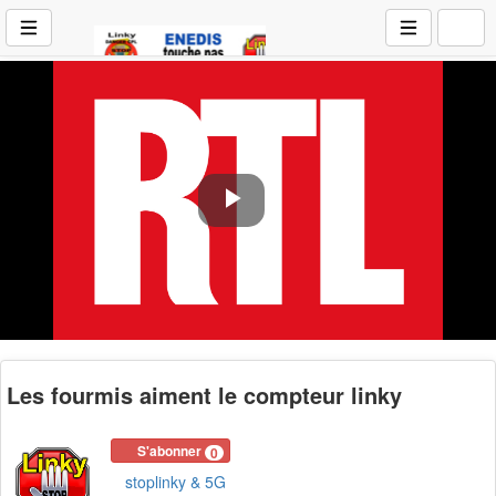
Play
Video
Les fourmis aiment le compteur linky
S'abonner
0
stoplinky & 5G