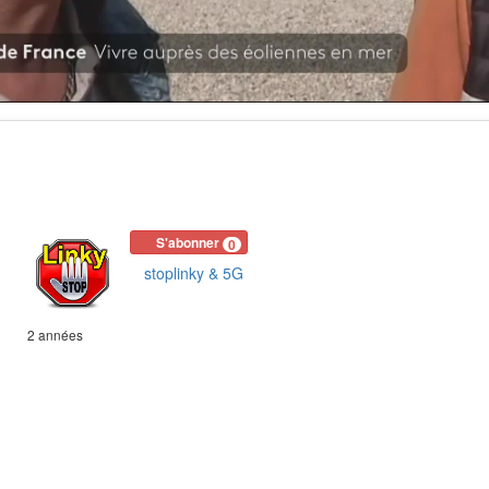
S'abonner
0
stoplinky & 5G
2 années