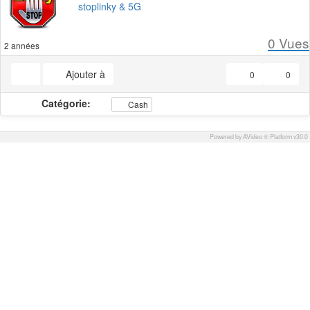
stoplinky & 5G
0
Vues
2 années
Ajouter à
0
0
Catégorie:
Cash
Powered by AVideo ® Platform v30.0