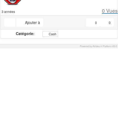
0
Vues
3 années
Ajouter à
0
0
Catégorie:
Cash
Powered by AVideo ® Platform v30.0