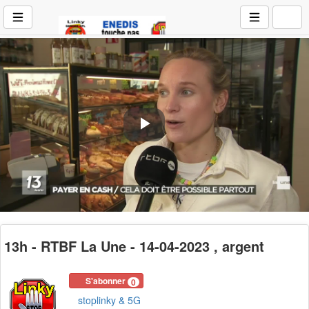
Play
Video
13h - RTBF La Une - 14-04-2023 , argent
S'abonner
0
stoplinky & 5G