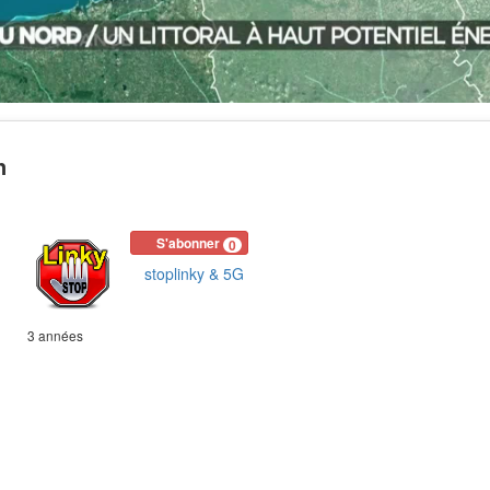
n
S'abonner
0
stoplinky & 5G
3 années