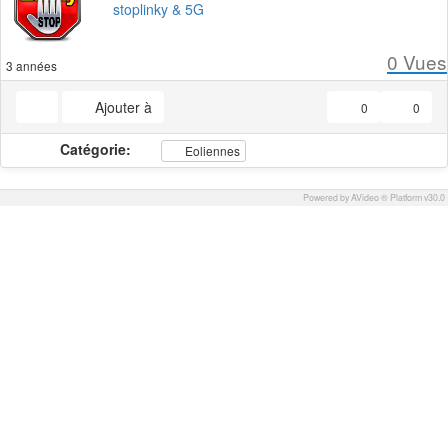
stoplinky & 5G
0
Vues
3 années
Ajouter à
0
0
Catégorie:
Eoliennes
Powered by AVideo ® Platform v30.0