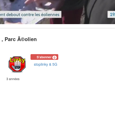
 , Parc Ã©olien
S'abonner
0
stoplinky & 5G
3 années