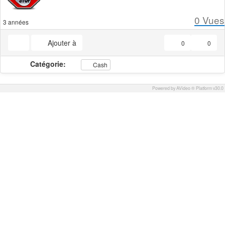
0
Vues
3 années
Ajouter à
0
0
Catégorie:
Cash
Powered by AVideo ® Platform v30.0