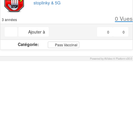
stoplinky & 5G
0
Vues
3 années
Ajouter à
0
0
Catégorie:
Pass Vaccinal
Powered by AVideo ® Platform v30.0